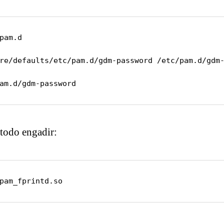
pam.d

re/defaults/etc/pam.d/gdm-password /etc/pam.d/gdm-
am.d/gdm-password
 todo engadir:
pam_fprintd.so