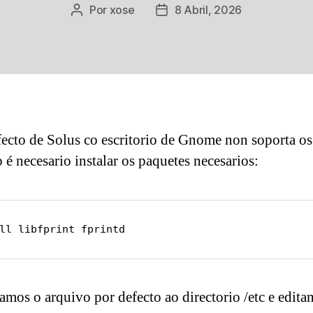
Por
xose
8 Abril, 2026
Autor
Data
da
de
entrada
publicación
fecto de Solus co escritorio de Gnome non soporta os 
 é necesario instalar os paquetes necesarios:
ll libfprint fprintd
amos o arquivo por defecto ao directorio /etc e edita