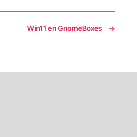
Win11 en GnomeBoxes
→