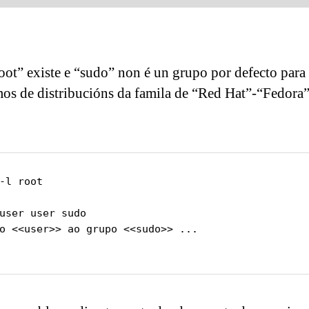
ot” existe e “sudo” non é un grupo por defecto para 
os de distribucións da famila de “Red Hat”-“Fedora
-l root

user user sudo

o <<user>> ao grupo <<sudo>> ...
