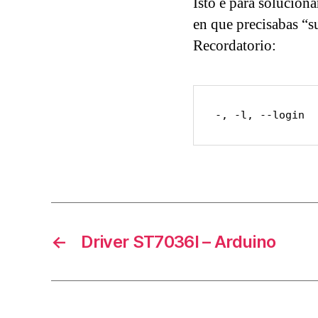
Isto é para solucion
en que precisabas “s
Recordatorio:
-, -l, --login  
←
Driver ST7036I – Arduino