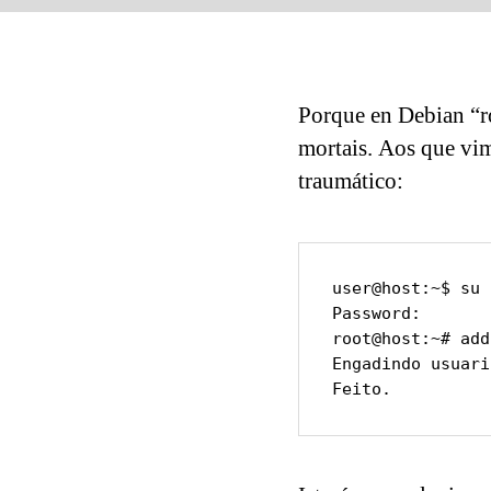
Porque en Debian “ro
mortais. Aos que vim
traumático:
user@host:~$ su 
Password:

root@host:~# add
Engadindo usuari
Feito.