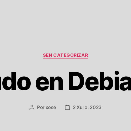
Categorías
SEN CATEGORIZAR
udo en Debia
Por
xose
2 Xullo, 2023
Autor
Data
da
de
entrada
publicación