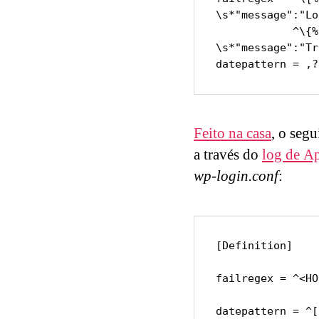
\s*"message":"Lo
            ^\{%(_groupsre)s,?\s*"remoteAddr":"<HOST>"%(_groupsre)s,?
\s*"message":"Tr
datepattern = ,?
Feito na casa
, o segu
a través do
log de A
wp-login.conf
:
[Definition]

failregex = ^<HO
datepattern = ^[