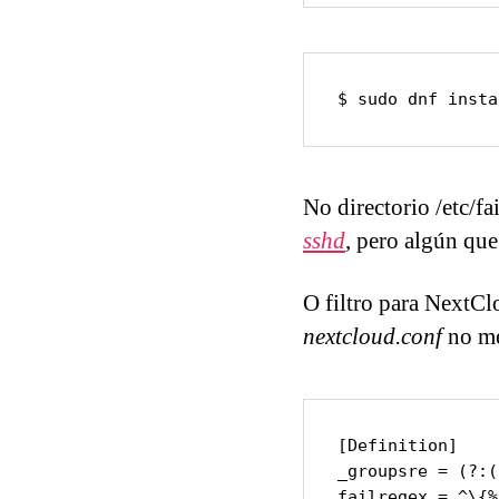
$ sudo dnf insta
No directorio /etc/f
sshd
, pero algún qu
O filtro para NextC
nextcloud.conf
no me
[Definition]

_groupsre = (?:(
failregex = ^\{%