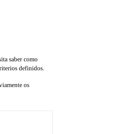
sita saber como
iterios definidos.
eviamente os