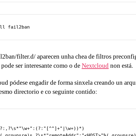
ll fail2ban
ail2ban/filter.d/ aparecen unha chea de filtros precon
e pode ser interesante como o de
Nextcloud
non está.
loud pódese engadir de forma sinxela creando un arq
smo directorio e co seguinte contido:
?:,?\s*"\w+":(?:"[^"]+"|\w+))*)

(_groupsre)s,?\s*"remoteAddr":"<HOST>"%(_groupsre