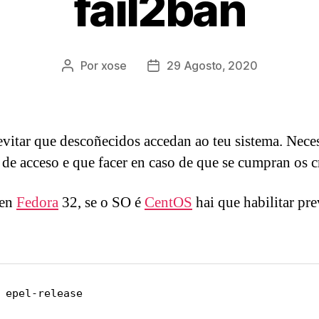
fail2ban
Por
xose
29 Agosto, 2020
Autor
Data
da
de
entrada
publicación
vitar que descoñecidos accedan ao teu sistema. Nece
 de acceso e que facer en caso de que se cumpran os cr
 en
Fedora
32, se o SO é
CentOS
hai que habilitar pr
 epel-release