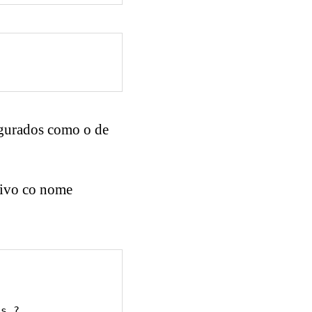
figurados como o de
uivo co nome
)s,?