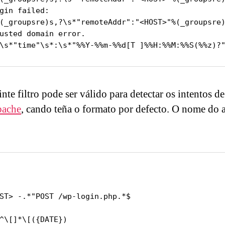
gin failed:

usted domain error.

\s*"time"\s*:\s*"%%Y-%%m-%%d[T ]%%H:%%M:%%S(%%z)?
inte filtro pode ser válido para detectar os intentos 
pache
, cando teña o formato por defecto. O nome do 
ST> -.*"POST /wp-login.php.*$

^\[]*\[({DATE})
