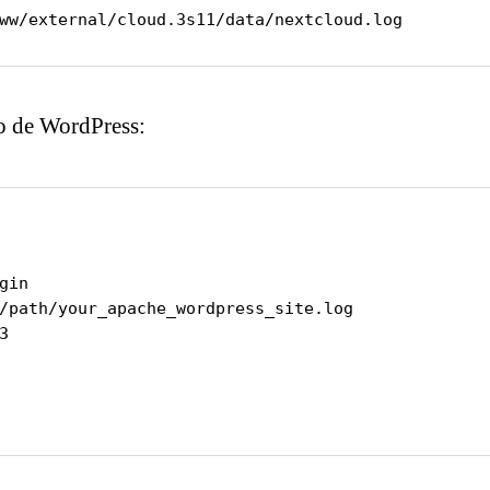
ww/external/cloud.3s11/data/nextcloud.log
ro de WordPress:
gin

/path/your_apache_wordpress_site.log


