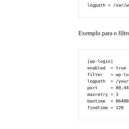
logpath = /var/w
Exemplo para o filt
[wp-login]

enabled  = true

filter   = wp-lo
logpath  = /your
port     = 80,443
maxretry = 3

bantime  = 86400

findtime = 120