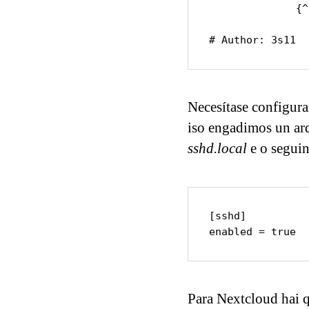
              {^LN-BEG}

# Author: 3s11
Necesítase configura
iso engadimos un ar
sshd.local
e o seguin
[sshd]

enabled = true
Para Nextcloud hai q