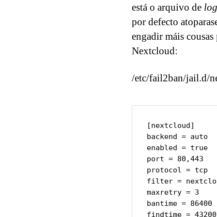
está o arquivo de
lo
por defecto atoparas
engadir máis cousas
Nextcloud:
/etc/fail2ban/jail.d/
[nextcloud]

backend = auto

enabled = true

port = 80,443

protocol = tcp

filter = nextclou
maxretry = 3

bantime = 86400

findtime = 43200
